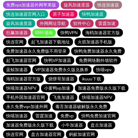
免费vps加速器外网苹果版
旋风加速度器
快连加速器
快连加速器官网入口
原子加速器
快鸭加速器
旋风加速度器
外网网址导航
软件中心
雷霆加速
狂飙加速器
哔咔漫画
快鸭VPN
海鸥加速器官方版
快连官网
起飞加速器下载地址
火箭加速器手机版
免费加速器永久免费版不用登录
快鸭免费加速器永久免费
起飞加速器官网
快鸭VP加速器
免费网络翻外墙软件
蓝鲸加速器
VP加速器免费永久版兑换券
快喵vpv
海鸥加速器官方版
烧饼哥加速器
ikuuu下载
快喵加速器NPV
小黄鸭vp加速
加速器免费版永久版下载
手机外国加速器官网
飞鱼加速器
快喵加速器NPV
永久免费vqn加速外网
毒舌加速器破解版永久免费
快喵加速器
雷霆加速
免费vp
快鸭免费加速官网
加速器免费版永久版下载
小牛加速器
盘古加速器
快连官网
盘古加速器官网
蚂蚁加速官网