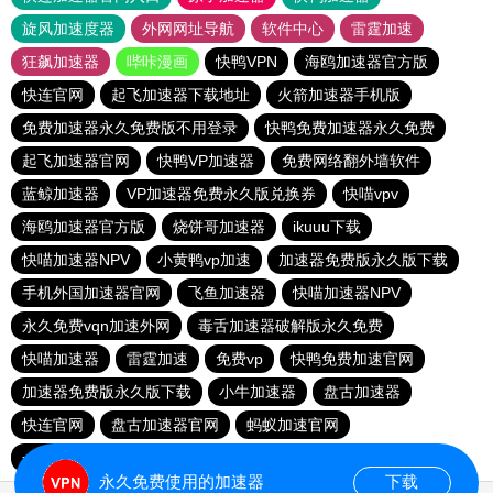
旋风加速度器
外网网址导航
软件中心
雷霆加速
狂飙加速器
哔咔漫画
快鸭VPN
海鸥加速器官方版
快连官网
起飞加速器下载地址
火箭加速器手机版
免费加速器永久免费版不用登录
快鸭免费加速器永久免费
起飞加速器官网
快鸭VP加速器
免费网络翻外墙软件
蓝鲸加速器
VP加速器免费永久版兑换券
快喵vpv
海鸥加速器官方版
烧饼哥加速器
ikuuu下载
快喵加速器NPV
小黄鸭vp加速
加速器免费版永久版下载
手机外国加速器官网
飞鱼加速器
快喵加速器NPV
永久免费vqn加速外网
毒舌加速器破解版永久免费
快喵加速器
雷霆加速
免费vp
快鸭免费加速官网
加速器免费版永久版下载
小牛加速器
盘古加速器
快连官网
盘古加速器官网
蚂蚁加速官网
一元机场. com
小飞象加速器
永久免费使用的加速器
下载