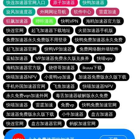
快连加速器官网入口
原子加速器
快鸭加速器
旋风加速度器
外网网址导航
软件中心
雷霆加速
狂飙加速器
哔咔漫画
快鸭VPN
海鸥加速器官方版
快连官网
起飞加速器下载地址
火箭加速器手机版
免费加速器永久免费版不用登录
快鸭免费加速器永久免费
起飞加速器官网
快鸭VP加速器
免费网络翻外墙软件
蓝鲸加速器
VP加速器免费永久版兑换券
快喵vpv
海鸥加速器官方版
烧饼哥加速器
ikuuu下载
快喵加速器NPV
小黄鸭vp加速
加速器免费版永久版下载
手机外国加速器官网
飞鱼加速器
快喵加速器NPV
永久免费vqn加速外网
毒舌加速器破解版永久免费
快喵加速器
雷霆加速
免费vp
快鸭免费加速官网
加速器免费版永久版下载
小牛加速器
盘古加速器
快连官网
盘古加速器官网
蚂蚁加速官网
一元机场. com
小飞象加速器