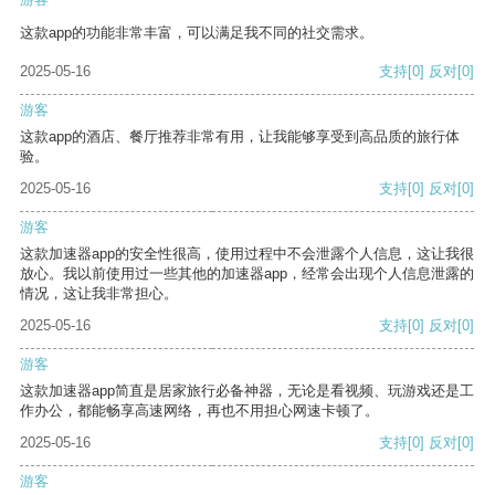
这款app的功能非常丰富，可以满足我不同的社交需求。
2025-05-16
支持
[0]
反对
[0]
游客
这款app的酒店、餐厅推荐非常有用，让我能够享受到高品质的旅行体
验。
2025-05-16
支持
[0]
反对
[0]
游客
这款加速器app的安全性很高，使用过程中不会泄露个人信息，这让我很
放心。我以前使用过一些其他的加速器app，经常会出现个人信息泄露的
情况，这让我非常担心。
2025-05-16
支持
[0]
反对
[0]
游客
这款加速器app简直是居家旅行必备神器，无论是看视频、玩游戏还是工
作办公，都能畅享高速网络，再也不用担心网速卡顿了。
2025-05-16
支持
[0]
反对
[0]
游客