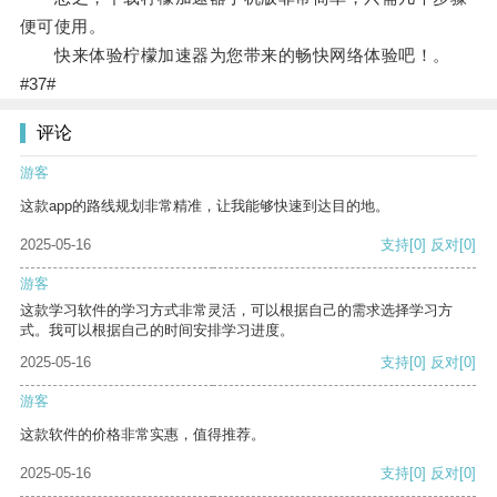
便可使用。
快来体验柠檬加速器为您带来的畅快网络体验吧！。
#37#
评论
游客
这款app的路线规划非常精准，让我能够快速到达目的地。
2025-05-16
支持
[0]
反对
[0]
游客
这款学习软件的学习方式非常灵活，可以根据自己的需求选择学习方
式。我可以根据自己的时间安排学习进度。
2025-05-16
支持
[0]
反对
[0]
游客
这款软件的价格非常实惠，值得推荐。
2025-05-16
支持
[0]
反对
[0]