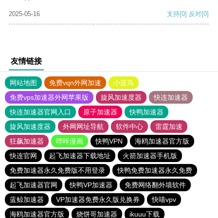
2025-05-16
支持
[0]
反对
[0]
友情链接
网站地图
免费vqn外网加速
小蓝鸟
免费vps加速器外网苹果版
旋风加速度器
快连加速器
快连加速器官网入口
原子加速器
快鸭加速器
旋风加速度器
外网网址导航
软件中心
雷霆加速
狂飙加速器
哔咔漫画
快鸭VPN
海鸥加速器官方版
快连官网
起飞加速器下载地址
火箭加速器手机版
免费加速器永久免费版不用登录
快鸭免费加速器永久免费
起飞加速器官网
快鸭VP加速器
免费网络翻外墙软件
蓝鲸加速器
VP加速器免费永久版兑换券
快喵vpv
海鸥加速器官方版
烧饼哥加速器
ikuuu下载