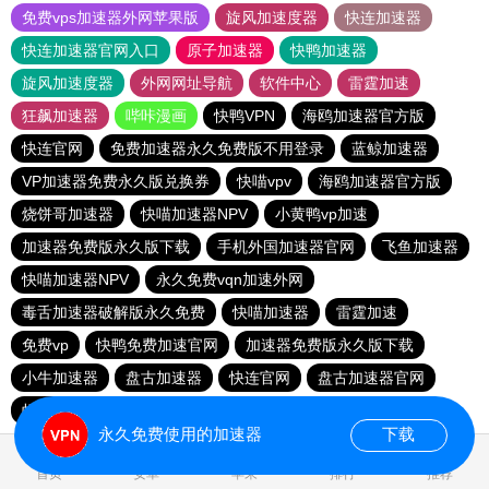
免费vps加速器外网苹果版
旋风加速度器
快连加速器
快连加速器官网入口
原子加速器
快鸭加速器
旋风加速度器
外网网址导航
软件中心
雷霆加速
狂飙加速器
哔咔漫画
快鸭VPN
海鸥加速器官方版
快连官网
免费加速器永久免费版不用登录
蓝鲸加速器
VP加速器免费永久版兑换券
快喵vpv
海鸥加速器官方版
烧饼哥加速器
快喵加速器NPV
小黄鸭vp加速
加速器免费版永久版下载
手机外国加速器官网
飞鱼加速器
快喵加速器NPV
永久免费vqn加速外网
毒舌加速器破解版永久免费
快喵加速器
雷霆加速
免费vp
快鸭免费加速官网
加速器免费版永久版下载
小牛加速器
盘古加速器
快连官网
盘古加速器官网
蚂蚁加速官网
一元机场. com
小飞象加速器
永久免费使用的加速器
下载
0.025395s
首页
安卓
苹果
排行
推荐