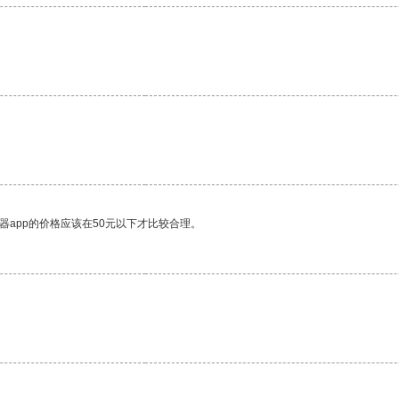
。
器app的价格应该在50元以下才比较合理。