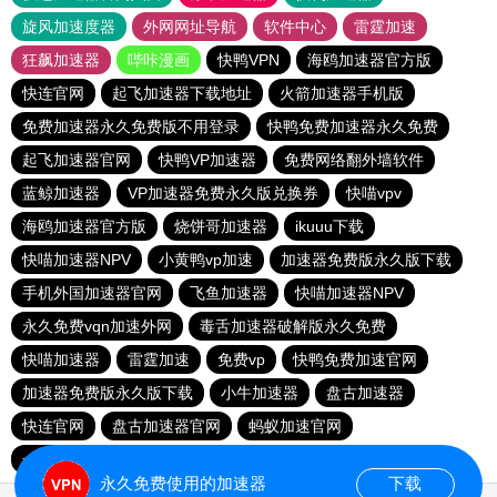
旋风加速度器
外网网址导航
软件中心
雷霆加速
狂飙加速器
哔咔漫画
快鸭VPN
海鸥加速器官方版
快连官网
起飞加速器下载地址
火箭加速器手机版
免费加速器永久免费版不用登录
快鸭免费加速器永久免费
起飞加速器官网
快鸭VP加速器
免费网络翻外墙软件
蓝鲸加速器
VP加速器免费永久版兑换券
快喵vpv
海鸥加速器官方版
烧饼哥加速器
ikuuu下载
快喵加速器NPV
小黄鸭vp加速
加速器免费版永久版下载
手机外国加速器官网
飞鱼加速器
快喵加速器NPV
永久免费vqn加速外网
毒舌加速器破解版永久免费
快喵加速器
雷霆加速
免费vp
快鸭免费加速官网
加速器免费版永久版下载
小牛加速器
盘古加速器
快连官网
盘古加速器官网
蚂蚁加速官网
一元机场. com
小飞象加速器
永久免费使用的加速器
下载