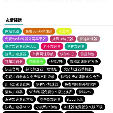
友情链接
网站地图
免费vqn外网加速
小蓝鸟
免费vps加速器外网苹果版
旋风加速度器
快连加速器
快连加速器官网入口
原子加速器
快鸭加速器
旋风加速度器
外网网址导航
软件中心
雷霆加速
狂飙加速器
哔咔漫画
快鸭VPN
海鸥加速器官方版
快连官网
起飞加速器下载地址
火箭加速器手机版
免费加速器永久免费版不用登录
快鸭免费加速器永久免费
起飞加速器官网
快鸭VP加速器
免费网络翻外墙软件
蓝鲸加速器
VP加速器免费永久版兑换券
快喵vpv
海鸥加速器官方版
烧饼哥加速器
ikuuu下载
快喵加速器NPV
小黄鸭vp加速
加速器免费版永久版下载