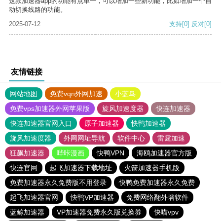
这款加速器app的功能有点单一，可以增加一些新功能，比如增加一个自
动切换线路的功能。
2025-07-12
支持
[0]
反对
[0]
友情链接
网站地图
免费vqn外网加速
小蓝鸟
免费vps加速器外网苹果版
旋风加速度器
快连加速器
快连加速器官网入口
原子加速器
快鸭加速器
旋风加速度器
外网网址导航
软件中心
雷霆加速
狂飙加速器
哔咔漫画
快鸭VPN
海鸥加速器官方版
快连官网
起飞加速器下载地址
火箭加速器手机版
免费加速器永久免费版不用登录
快鸭免费加速器永久免费
起飞加速器官网
快鸭VP加速器
免费网络翻外墙软件
蓝鲸加速器
VP加速器免费永久版兑换券
快喵vpv