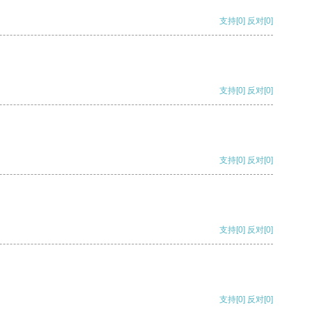
支持
[0]
反对
[0]
支持
[0]
反对
[0]
支持
[0]
反对
[0]
支持
[0]
反对
[0]
支持
[0]
反对
[0]