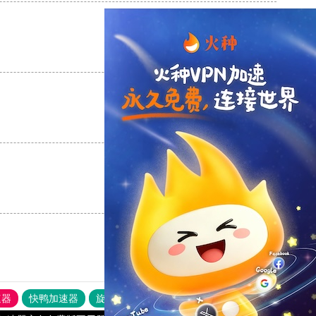
支持
[0]
反对
[0]
支持
[0]
反对
[0]
支持
[0]
反对
[0]
速器
快鸭加速器
旋风加速度器
外网网址导航
软件中心