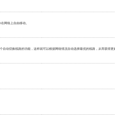
你在网络上自由移动。
一个自动切换线路的功能，这样就可以根据网络情况自动选择最优的线路，从而获得更
。