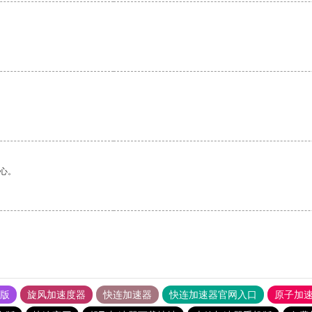
心。
果版
旋风加速度器
快连加速器
快连加速器官网入口
原子加