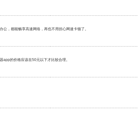
作办公，都能畅享高速网络，再也不用担心网速卡顿了。
器app的价格应该在50元以下才比较合理。