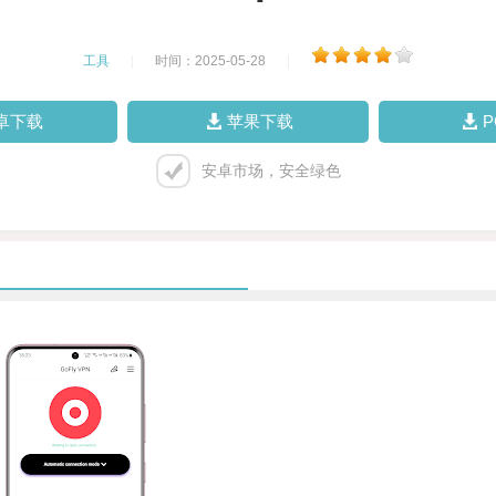
工具
|
时间：2025-05-28
|
卓下载
苹果下载
安卓市场，安全绿色