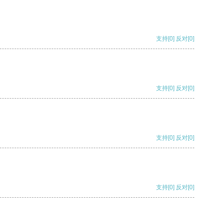
支持
[0]
反对
[0]
支持
[0]
反对
[0]
支持
[0]
反对
[0]
支持
[0]
反对
[0]