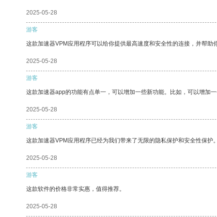
2025-05-28
游客
这款加速器VPM应用程序可以给你提供最高速度和安全性的连接，并帮助
2025-05-28
游客
这款加速器app的功能有点单一，可以增加一些新功能。比如，可以增加
2025-05-28
游客
这款加速器VPM应用程序已经为我们带来了无限的隐私保护和安全性保护
2025-05-28
游客
这款软件的价格非常实惠，值得推荐。
2025-05-28